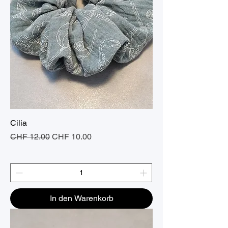
Cilia
Standardpreis
Sale-Preis
CHF 12.00
CHF 10.00
In den Warenkorb