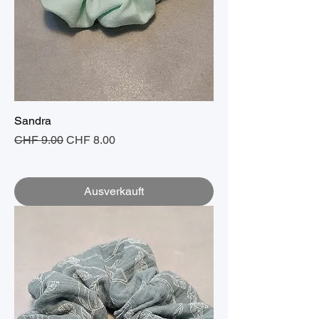
Sandra
Standardpreis
Sale-Preis
CHF 9.00
CHF 8.00
Ausverkauft