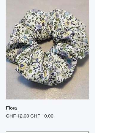
Flora
Standardpreis
Sale-Preis
CHF 12.00
CHF 10.00