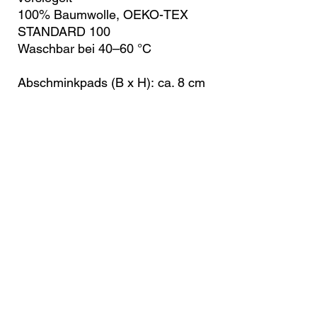
100% Baumwolle, OEKO-TEX
STANDARD 100
Waschbar bei 40–60 °C
Abschminkpads (B x H): ca. 8 cm
x 10 cm
Schale (B x H): 10 cm x 3 cm
Noch keine Bewertungen vorhanden
Jetzt die erste Bewertung abgeben.
Bewertung abgeben
littlenuffnuff